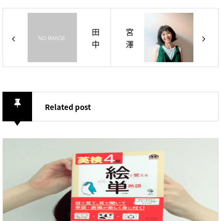
田
宮
中
澤
し
め
ょ
ぐ
う
み
こ
Related post