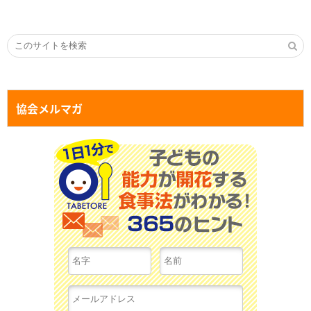
協会メルマガ
１日１