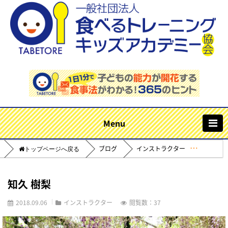
m
ブログ
インストラクター
Home
知久 樹梨
2018.09.06
インストラクター
閲覧数：37