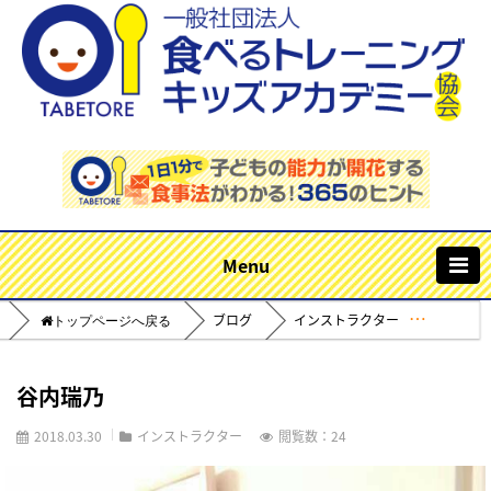
m
ブログ
インストラクター
Home
谷内瑞乃
2018.03.30
インストラクター
閲覧数：24