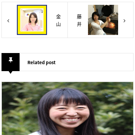
金
藤
山
井
尚
智
巳
子
Related post