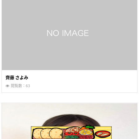
齊藤 さよみ
閲覧数：63