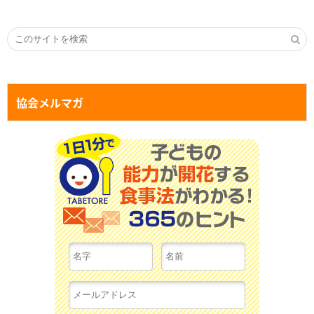
協会メルマガ
１日１