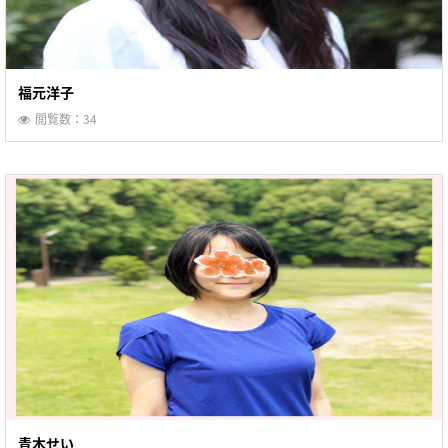
福元洋子
閲覧数：34
青木せい