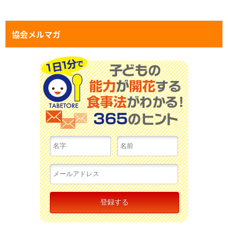
協会メルマガ
１日１