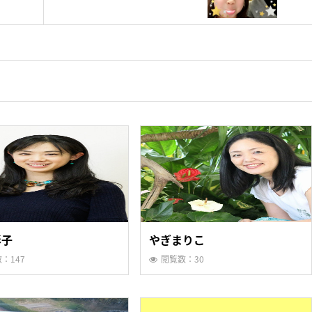
彩子
やぎまりこ
：147
閲覧数：30