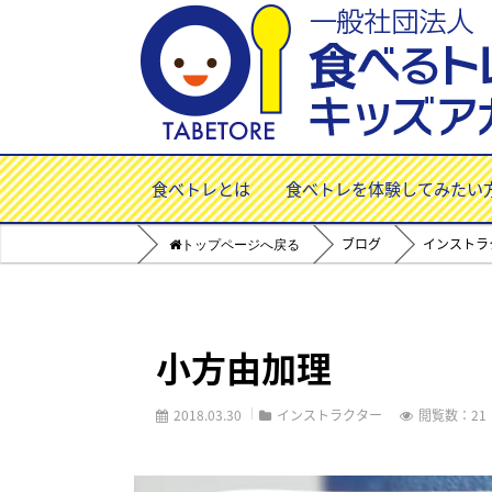
食べトレとは
食べトレを体験してみたい
ブログ
インストラ
Home
小方由加理
2018.03.30
インストラクター
閲覧数：21