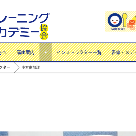
方へ
講座案内
インストラクター一覧
書籍・メデ
クター
小方由加理