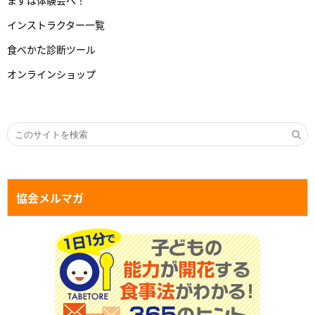
まずは体験会へ！
インストラクター一覧
食べかた診断ツール
オンラインショップ
協会メルマガ
１日１