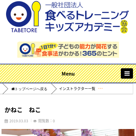
m
インストラクター一覧
Home
かねこ ねこ
2019.03.03
閲覧数：0