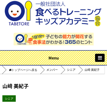
m
メンバー
シニア
山﨑 美紀子
Home
山﨑 美紀子
シニア