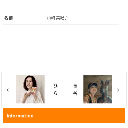
名前
山﨑 美紀子
ひ
長
ら
谷
や
川
ま
晶
あ
子
Information
き