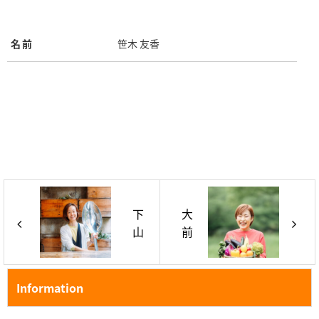
名前
笹木 友香
下
大
山
前
奈
梨
緒
恵
美
Information