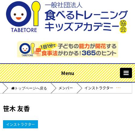
m
メンバー
インストラクター
Home
笹木 友香
インストラクター