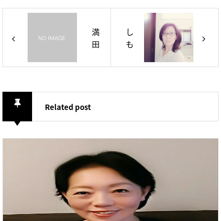
満
し
田
も
瑞
い
恵
け
か
お
り
Related post