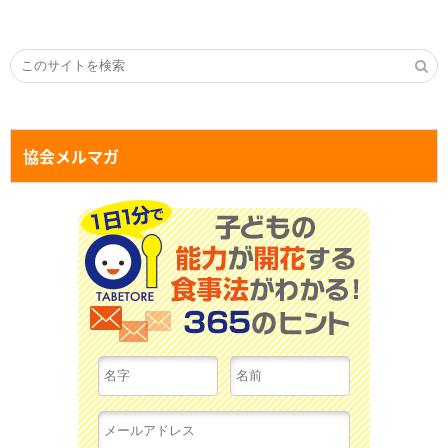
協会メルマガ
１日１