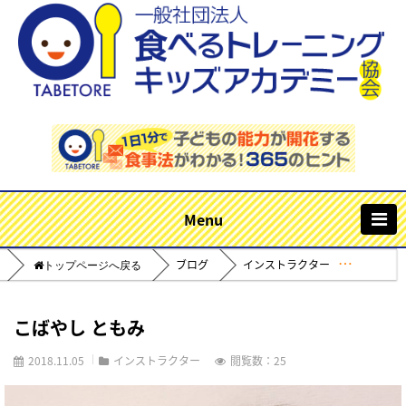
m
ブログ
インストラクター
Home
こばやし ともみ
2018.11.05
インストラクター
閲覧数：25