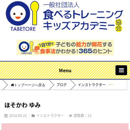
m
ブログ
インストラクター
Home
ほそかわ ゆみ
2018.09.21
インストラクター
閲覧数：21