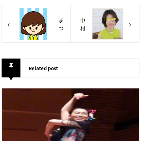
ま
中
つ
村
き
陽
よ
子
こ
Related post