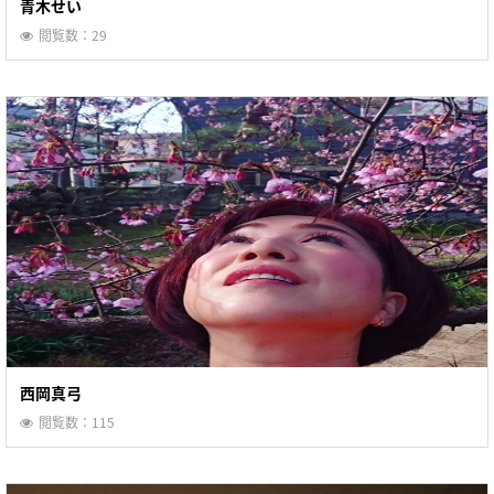
青木せい
閲覧数：29
西岡真弓
閲覧数：115