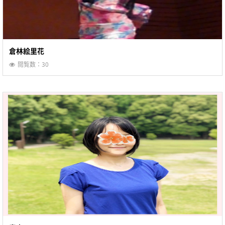
倉林絵里花
閲覧数：30